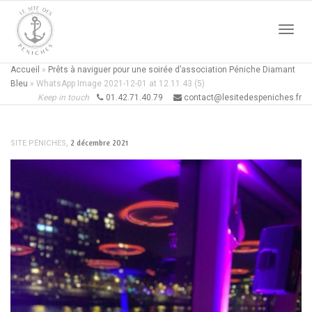
Active
Accueil
»
Prêts à naviguer pour une soirée d’association Péniche Diamant
Bleu
»
WhatsApp Image 2021-12-01 at 12.11.43 (5)
Keep in touch
01.42.71.40.79
contact@lesitedespeniches.fr
naviga
,
2 décembre 2021
SITE PÉNICHES