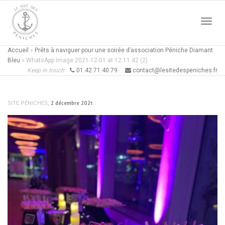
Active
Accueil
»
Prêts à naviguer pour une soirée d’association Péniche Diamant
Bleu
»
WhatsApp Image 2021-12-01 at 12.11.42 (2)
Keep in touch
01.42.71.40.79
contact@lesitedespeniches.fr
naviga
,
2 décembre 2021
SITE PÉNICHES