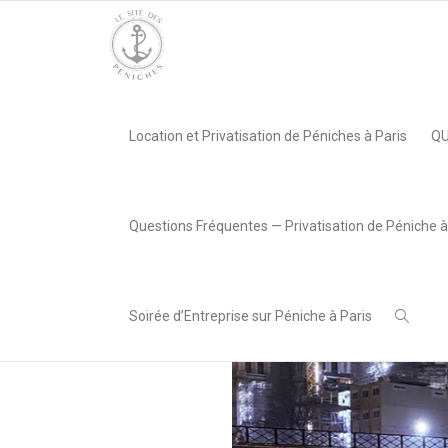
Accueil
»
Pourquoi choisir une péniche parisienne: les avanta
Location et Privatisation de Péniches à Paris
QU
,
Lea AREABOX
13 février
2024
Questions Fréquentes — Privatisation de Péniche à
Soirée d’Entreprise sur Péniche à Paris