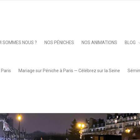
ges d’un événement à quai ou en croisière sur la Seine
»
henjo
Keep 
I SOMMES NOUS ?
NOS PÉNICHES
NOS ANIMATIONS
BLOG
 Paris
Mariage sur Péniche à Paris — Célébrez sur la Seine
Sémina