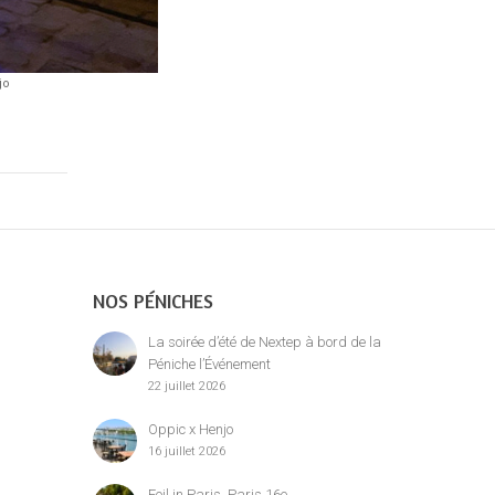
jo
NOS PÉNICHES
La soirée d’été de Nextep à bord de la
Péniche l’Événement
22 juillet 2026
Oppic x Henjo
16 juillet 2026
Foil in Paris, Paris 16e