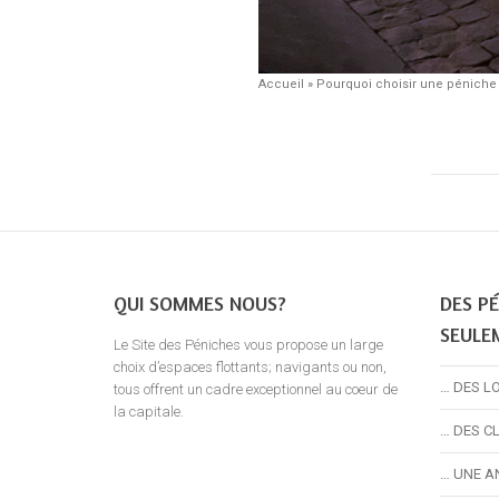
Accueil
»
Pourquoi choisir une péniche 
QUI SOMMES NOUS?
DES PÉ
SEULE
Le Site des Péniches vous propose un large
choix d’espaces flottants; navigants ou non,
… DES L
tous offrent un cadre exceptionnel au coeur de
la capitale.
… DES C
… UNE A