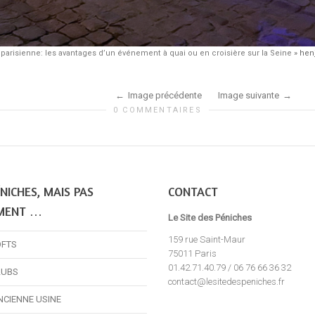
parisienne: les avantages d’un événement à quai ou en croisière sur la Seine
»
hen
Image précédente
Image suivante
0 COMMENTAIRES
NICHES, MAIS PAS
CONTACT
MENT …
Le Site des Péniches
159 rue Saint-Maur
OFTS
75011 Paris
01.42.71.40.79 / 06 76 66 36 32
LUBS
contact@lesitedespeniches.fr
NCIENNE USINE