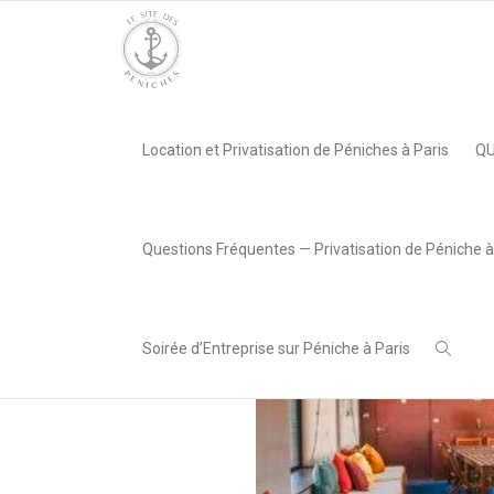
Accueil
»
Péniche Van Gogh
»
péniche van Gogh
Location et Privatisation de Péniches à Paris
QU
,
Lea AREABOX
1 février
2023
Questions Fréquentes — Privatisation de Péniche à
Soirée d’Entreprise sur Péniche à Paris