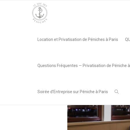
Accueil
»
Péniche Le Signac
»
Capture d’écran 2023-11-13 à 1
Location et Privatisation de Péniches à Paris
QU
,
Lea AREABOX
13 novembre
2023
Questions Fréquentes — Privatisation de Péniche à
Soirée d’Entreprise sur Péniche à Paris