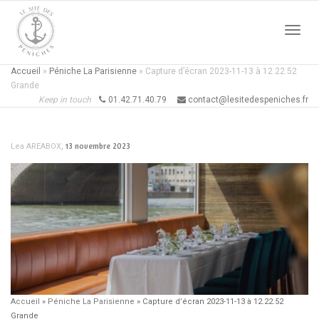
Active
Accueil
»
Péniche La Parisienne
»
Capture d’écran 2023-11-13 à 12.22.52
Grande
Keep in touch
01.42.71.40.79
contact@lesitedespeniches.fr
naviga
,
13 novembre 2023
Lea AREABOX
Accueil
»
Péniche La Parisienne
»
Capture d’écran 2023-11-13 à 12.22.52
Grande