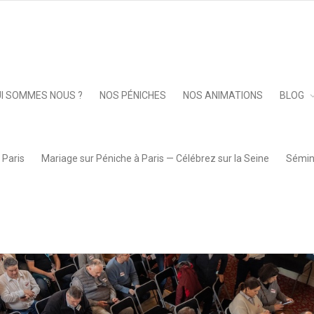
isiane Belle
»
DSC08748
Keep 
I SOMMES NOUS ?
NOS PÉNICHES
NOS ANIMATIONS
BLOG
 Paris
Mariage sur Péniche à Paris — Célébrez sur la Seine
Sémina