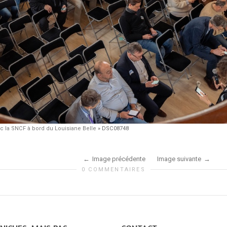
 la SNCF à bord du Louisiane Belle
»
DSC08748
Image précédente
Image suivante
0 COMMENTAIRES