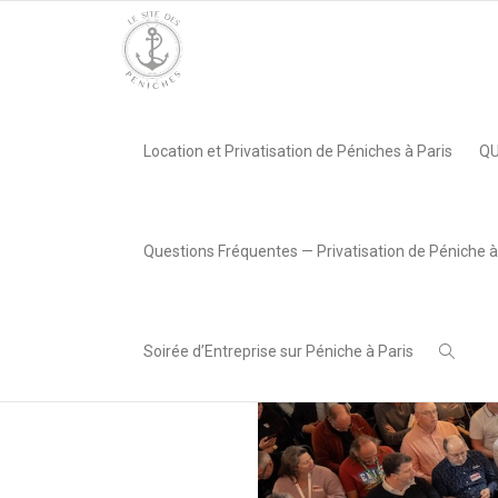
Accueil
»
Un événement inoubliable avec la SNCF à bord du Lou
Location et Privatisation de Péniches à Paris
QU
,
Chiara Cocco
6 février
2025
Questions Fréquentes — Privatisation de Péniche à
Soirée d’Entreprise sur Péniche à Paris