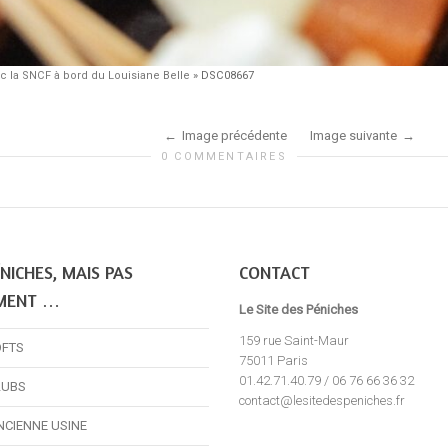
 la SNCF à bord du Louisiane Belle
»
DSC08667
Image précédente
Image suivante
0 COMMENTAIRES
NICHES, MAIS PAS
CONTACT
MENT …
Le Site des Péniches
159 rue Saint-Maur
OFTS
75011 Paris
01.42.71.40.79 / 06 76 66 36 32
LUBS
contact@lesitedespeniches.fr
NCIENNE USINE