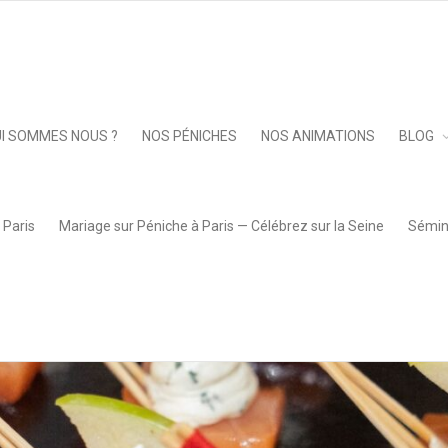
isiane Belle
»
DSC08667
Keep 
I SOMMES NOUS ?
NOS PÉNICHES
NOS ANIMATIONS
BLOG
 Paris
Mariage sur Péniche à Paris — Célébrez sur la Seine
Sémina