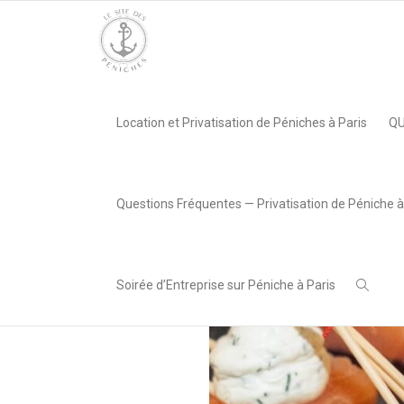
Accueil
»
Un événement inoubliable avec la SNCF à bord du Lou
Location et Privatisation de Péniches à Paris
QU
,
Chiara Cocco
6 février
2025
Questions Fréquentes — Privatisation de Péniche à
Soirée d’Entreprise sur Péniche à Paris