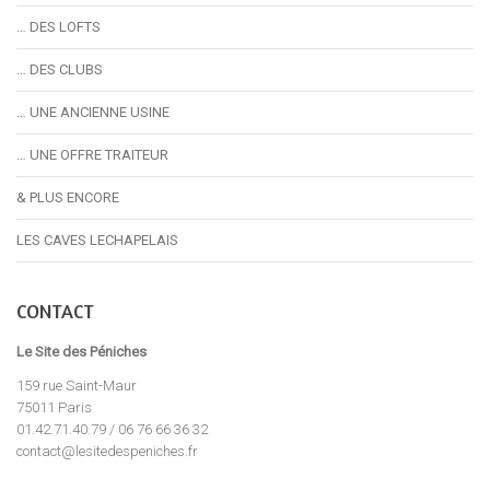
… DES LOFTS
… DES CLUBS
… UNE ANCIENNE USINE
… UNE OFFRE TRAITEUR
& PLUS ENCORE
LES CAVES LECHAPELAIS
CONTACT
Le Site des Péniches
159 rue Saint-Maur
75011 Paris
01.42.71.40.79 / 06 76 66 36 32
contact@lesitedespeniches.fr