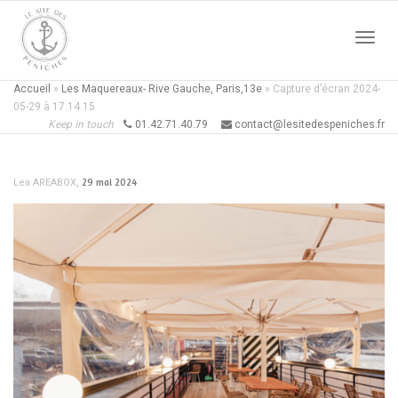
Active
Accueil
»
Les Maquereaux- Rive Gauche, Paris,13e
»
Capture d’écran 2024-
05-29 à 17.14.15
Keep in touch
01.42.71.40.79
contact@lesitedespeniches.fr
naviga
,
29 mai 2024
Lea AREABOX