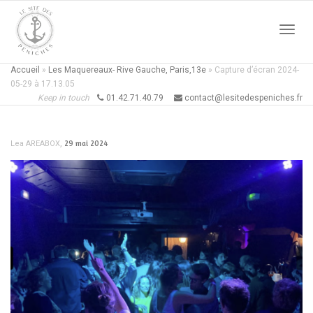
Active
Accueil
»
Les Maquereaux- Rive Gauche, Paris,13e
»
Capture d’écran 2024-
05-29 à 17.13.05
Keep in touch
01.42.71.40.79
contact@lesitedespeniches.fr
naviga
,
29 mai 2024
Lea AREABOX