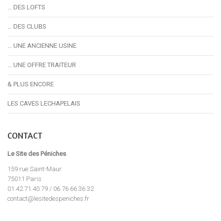
… DES LOFTS
… DES CLUBS
… UNE ANCIENNE USINE
… UNE OFFRE TRAITEUR
& PLUS ENCORE
LES CAVES LECHAPELAIS
CONTACT
Le Site des Péniches
159 rue Saint-Maur
75011 Paris
01.42.71.40.79 / 06 76 66 36 32
contact@lesitedespeniches.fr