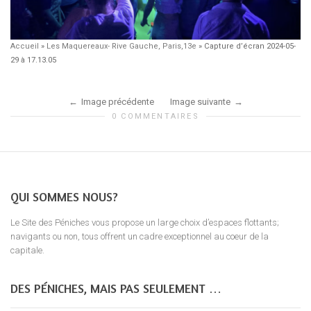
Accueil
»
Les Maquereaux- Rive Gauche, Paris,13e
»
Capture d’écran 2024-05-
29 à 17.13.05
Image précédente
Image suivante
0 COMMENTAIRES
QUI SOMMES NOUS?
Le Site des Péniches vous propose un large choix d’espaces flottants;
navigants ou non, tous offrent un cadre exceptionnel au coeur de la
capitale.
DES PÉNICHES, MAIS PAS SEULEMENT …