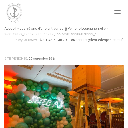
Active
Accueil
»
Les 50 ans d’une entreprise @Péniche Louisiane Belle
»
262142053_185593810365414_1557430192206070222_n
Keep in touch
01.42.71.40.79
contact@lesitedespeniches.fr
naviga
,
29 novembre 2021
SITE PÉNICHES