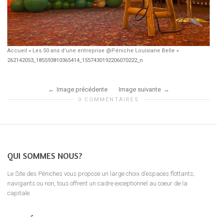
Accueil
»
Les 50 ans d’une entreprise @Péniche Louisiane Belle
»
262142053_185593810365414_1557430192206070222_n
Image précédente
Image suivante
0 COMMENTAIRES
QUI SOMMES NOUS?
Le Site des Péniches vous propose un large choix d’espaces flottants;
navigants ou non, tous offrent un cadre exceptionnel au coeur de la
capitale.