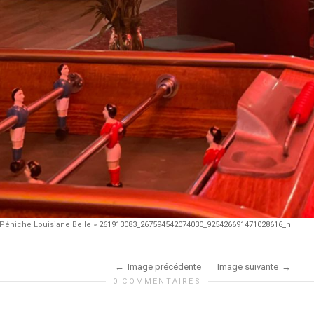
Péniche Louisiane Belle
»
261913083_267594542074030_925426691471028616_n
Image précédente
Image suivante
0 COMMENTAIRES