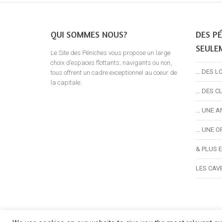
QUI SOMMES NOUS?
DES PÉ
SEULE
Le Site des Péniches vous propose un large
choix d’espaces flottants; navigants ou non,
… DES L
tous offrent un cadre exceptionnel au coeur de
la capitale.
… DES C
… UNE A
… UNE O
& PLUS 
LES CAV