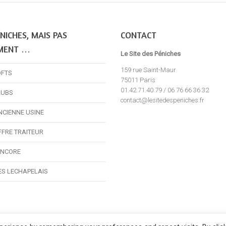
NICHES, MAIS PAS
CONTACT
MENT …
Le Site des Péniches
159 rue Saint-Maur
OFTS
75011 Paris
01.42.71.40.79 / 06 76 66 36 32
LUBS
contact@lesitedespeniches.fr
NCIENNE USINE
FFRE TRAITEUR
ENCORE
ES LECHAPELAIS