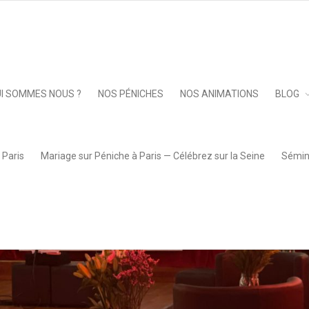
le
»
261913083_267594542074030_925426691471028616_n
Keep 
I SOMMES NOUS ?
NOS PÉNICHES
NOS ANIMATIONS
BLOG
 Paris
Mariage sur Péniche à Paris — Célébrez sur la Seine
Sémina