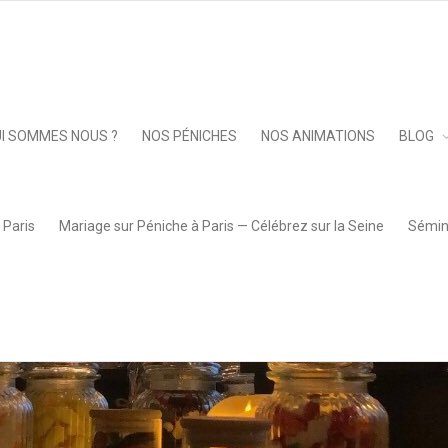
le
»
261881891_625656151915663_3246853850384052615_n (1)
Keep 
I SOMMES NOUS ?
NOS PÉNICHES
NOS ANIMATIONS
BLOG
 Paris
Mariage sur Péniche à Paris — Célébrez sur la Seine
Sémina