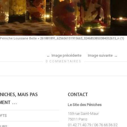
Péniche Louisiane Belle
»
261881891_625656151915663_3246853850384052615_n (1)
Image précédente
Image suivante
0 COMMENTAIRES
NICHES, MAIS PAS
CONTACT
MENT …
Le Site des Péniches
159 rue Saint-Maur
OFTS
75011 Paris
01.42.71.40.79 / 06 76 66 36 32
LUBS