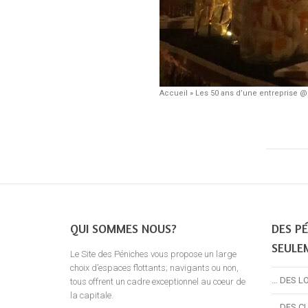
Accueil
»
Les 50 ans d’une entreprise @
QUI SOMMES NOUS?
DES PÉ
SEULE
Le Site des Péniches vous propose un large
choix d’espaces flottants; navigants ou non,
… DES L
tous offrent un cadre exceptionnel au coeur de
la capitale.
… DES C