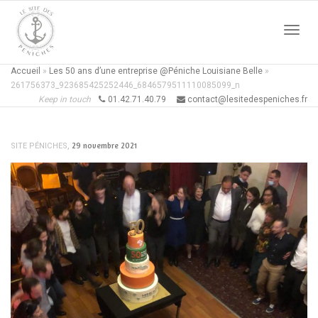
Active
Accueil
»
Les 50 ans d’une entreprise @Péniche Louisiane Belle
»
261756373_923685425252446_6846579511110085099_n
Keep in touch
01.42.71.40.79
contact@lesitedespeniches.fr
naviga
,
29 novembre 2021
SITE PÉNICHES