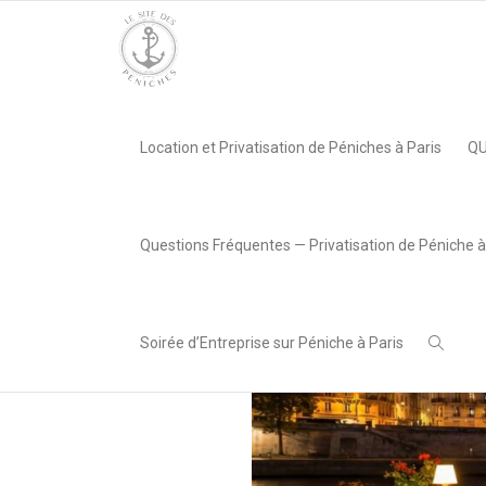
Accueil
»
Le Nix Nox, Paris 12e
»
5
Location et Privatisation de Péniches à Paris
QU
,
Chiara Cocco
19 février
2026
Questions Fréquentes — Privatisation de Péniche à
Soirée d’Entreprise sur Péniche à Paris