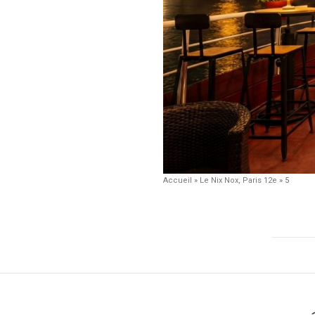
Accueil
»
Le Nix Nox, Paris 12e
»
5