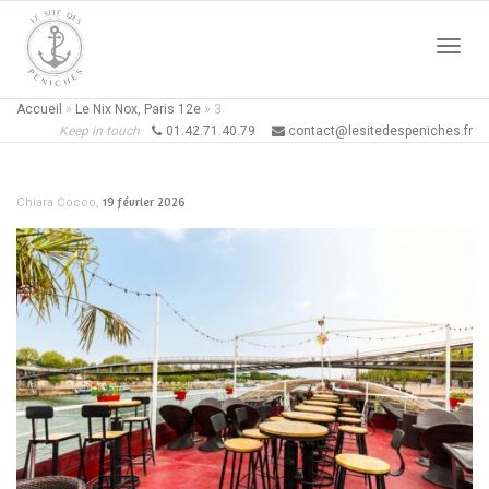
Active
Accueil
»
Le Nix Nox, Paris 12e
»
3
Keep in touch
01.42.71.40.79
contact@lesitedespeniches.fr
naviga
,
19 février 2026
Chiara Cocco