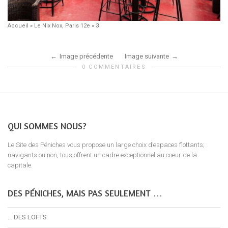
Accueil
»
Le Nix Nox, Paris 12e
»
3
Image précédente
Image suivante
0 COMMENTAIRES
QUI SOMMES NOUS?
Le Site des Péniches vous propose un large choix d’espaces flottants;
navigants ou non, tous offrent un cadre exceptionnel au coeur de la
capitale.
DES PÉNICHES, MAIS PAS SEULEMENT …
… DES LOFTS