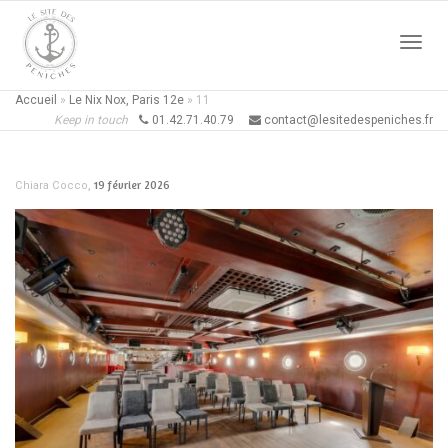
Active
Accueil
»
Le Nix Nox, Paris 12e
»
11
Keep in touch
01.42.71.40.79
contact@lesitedespeniches.fr
naviga
,
19 février 2026
Chiara Cocco