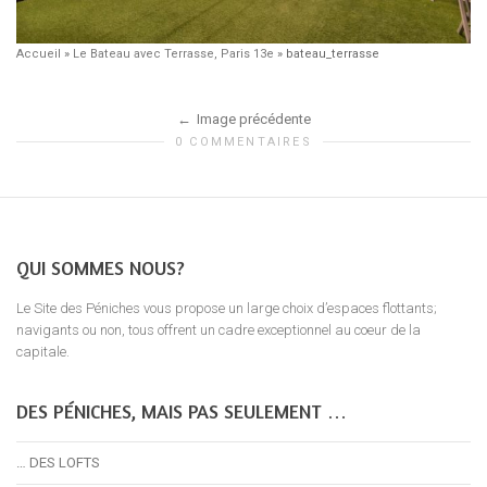
Accueil
»
Le Bateau avec Terrasse, Paris 13e
»
bateau_terrasse
Image précédente
0 COMMENTAIRES
QUI SOMMES NOUS?
Le Site des Péniches vous propose un large choix d’espaces flottants;
navigants ou non, tous offrent un cadre exceptionnel au coeur de la
capitale.
DES PÉNICHES, MAIS PAS SEULEMENT …
… DES LOFTS