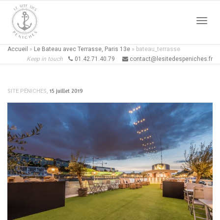
Active
Accueil
»
Le Bateau avec Terrasse, Paris 13e
»
bateau_terrasse
Keep in touch
01.42.71.40.79
contact@lesitedespeniches.fr
naviga
,
15 juillet 2019
SITE PÉNICHES