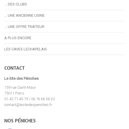
… DES CLUBS
… UNE ANCIENNE USINE
… UNE OFFRE TRAITEUR
& PLUS ENCORE
LES CAVES LECHAPELAIS
CONTACT
Le Site des Péniches
159 rue Saint-Maur
75011 Paris
01.42.71.40.79 / 06 76 66 36 32
contact@lesitedespeniches.fr
NOS PÉNICHES