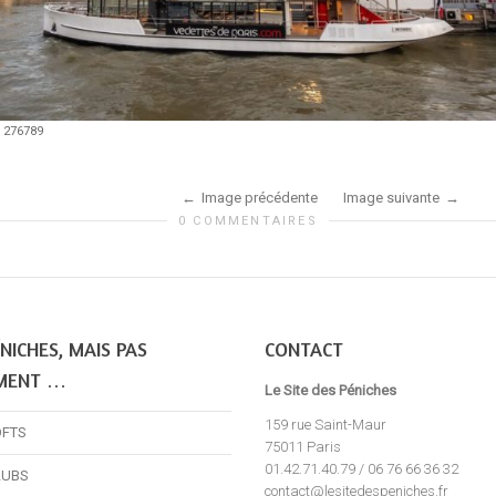
»
276789
Image précédente
Image suivante
0 COMMENTAIRES
NICHES, MAIS PAS
CONTACT
MENT …
Le Site des Péniches
159 rue Saint-Maur
OFTS
75011 Paris
01.42.71.40.79 / 06 76 66 36 32
LUBS
contact@lesitedespeniches.fr