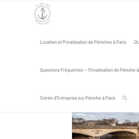
Accueil
»
Privatisation La Péniche Iéna
»
276789
Location et Privatisation de Péniches à Paris
QU
,
SITE PÉNICHES
31 août
2021
Questions Fréquentes — Privatisation de Péniche à
Soirée d’Entreprise sur Péniche à Paris