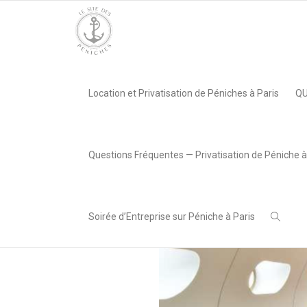
Accueil
»
La Péniche Horizon, Pont de Clichy
»
Péniche Horizo
Location et Privatisation de Péniches à Paris
QU
,
Lea AREABOX
1 février
2023
Questions Fréquentes — Privatisation de Péniche à
Soirée d’Entreprise sur Péniche à Paris