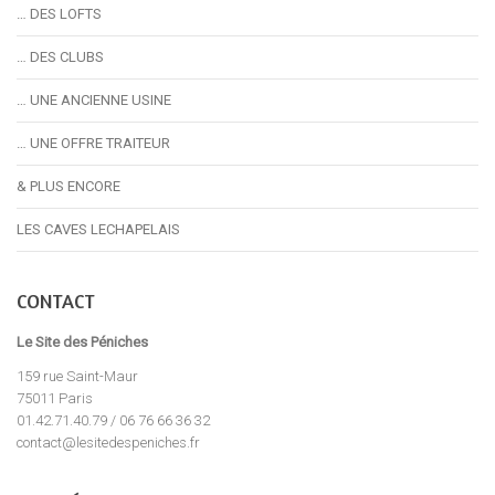
… DES LOFTS
… DES CLUBS
… UNE ANCIENNE USINE
… UNE OFFRE TRAITEUR
& PLUS ENCORE
LES CAVES LECHAPELAIS
CONTACT
Le Site des Péniches
159 rue Saint-Maur
75011 Paris
01.42.71.40.79 / 06 76 66 36 32
contact@lesitedespeniches.fr