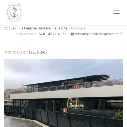
Active
Accueil
»
La Péniche Gustave, Paris 07e
»
#Gustave
Keep in touch
01.42.71.40.79
contact@lesitedespeniches.fr
naviga
,
24 août 2021
SITE PÉNICHES