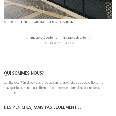
Accueil
»
La Péniche Gustave, Paris 07e
»
#Gustave
Image précédente
Image suivante
0 COMMENTAIRES
QUI SOMMES NOUS?
Le Site des Péniches vous propose un large choix d’espaces flottants;
navigants ou non, tous offrent un cadre exceptionnel au coeur de la
capitale.
DES PÉNICHES, MAIS PAS SEULEMENT …