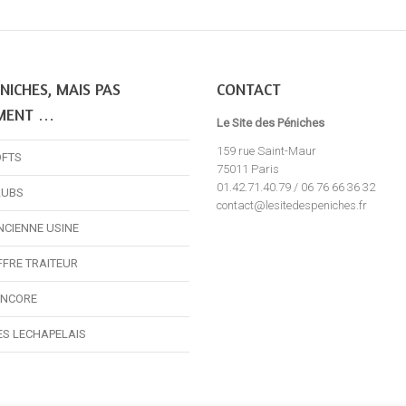
NICHES, MAIS PAS
CONTACT
MENT …
Le Site des Péniches
159 rue Saint-Maur
OFTS
75011 Paris
01.42.71.40.79 / 06 76 66 36 32
LUBS
contact@lesitedespeniches.fr
NCIENNE USINE
FFRE TRAITEUR
ENCORE
ES LECHAPELAIS