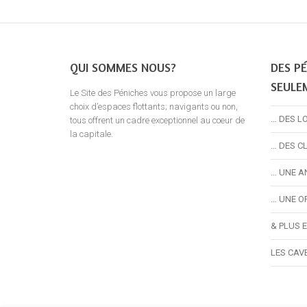
QUI SOMMES NOUS?
DES PÉ
SEULE
Le Site des Péniches vous propose un large
choix d’espaces flottants; navigants ou non,
… DES L
tous offrent un cadre exceptionnel au coeur de
la capitale.
… DES C
… UNE A
… UNE O
& PLUS 
LES CAV