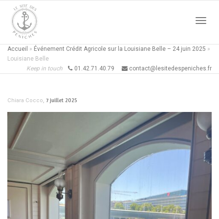
Active
Accueil
»
Événement Crédit Agricole sur la Louisiane Belle – 24 juin 2025
»
Louisiane Belle
Keep in touch
01.42.71.40.79
contact@lesitedespeniches.fr
naviga
,
7 juillet 2025
Chiara Cocco