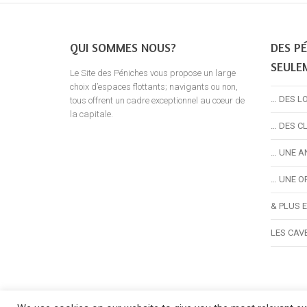
QUI SOMMES NOUS?
DES PÉ
SEULE
Le Site des Péniches vous propose un large
choix d’espaces flottants; navigants ou non,
… DES L
tous offrent un cadre exceptionnel au coeur de
la capitale.
… DES C
… UNE A
… UNE O
& PLUS 
LES CAV