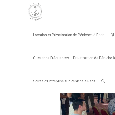
Accueil
»
Événement : Soirée d’été Agirc Arcco au Louisiane B
Location et Privatisation de Péniches à Paris
QU
,
Lea AREABOX
26 juin 2024
Questions Fréquentes — Privatisation de Péniche à
Soirée d’Entreprise sur Péniche à Paris