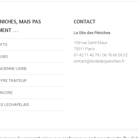
NICHES, MAIS PAS
CONTACT
MENT …
Le Site des Péniches
159 rue Saint-Maur
OFTS
75011 Paris
01.42.71.40.79 / 06 76 66 36 32
LUBS
contact@lesitedespeniches.fr
NCIENNE USINE
FFRE TRAITEUR
ENCORE
ES LECHAPELAIS