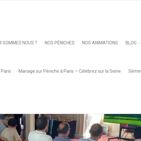
elle
»
soirée-agirc-arcco
Keep 
I SOMMES NOUS ?
NOS PÉNICHES
NOS ANIMATIONS
BLOG
 Paris
Mariage sur Péniche à Paris — Célébrez sur la Seine
Sémina