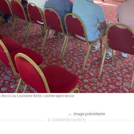
c Arcco au Louisiane Belle
»
soirée-agirc-arcco
Image précédente
0 COMMENTAIRES