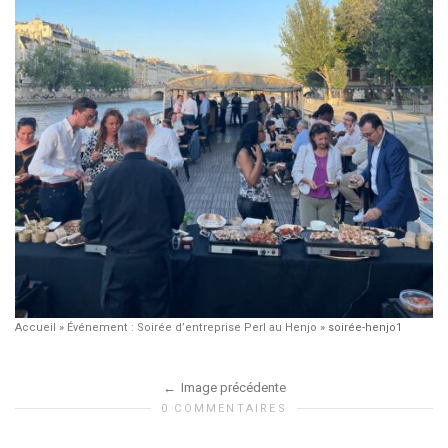
Accueil
»
Événement : Soirée d’entreprise Perl au Henjo
»
soirée-henjo1
Image précédente
0 COMMENTAIRES