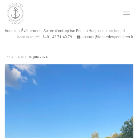
Active
Accueil
»
Événement : Soirée d’entreprise Perl au Henjo
»
soirée-henjo1
Keep in touch
01.42.71.40.79
contact@lesitedespeniches.fr
naviga
,
26 juin 2024
Lea AREABOX