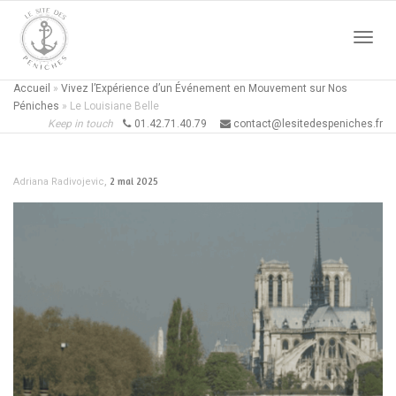
Active
Accueil
»
Vivez l’Expérience d’un Événement en Mouvement sur Nos
Péniches
»
Le Louisiane Belle
Keep in touch
01.42.71.40.79
contact@lesitedespeniches.fr
naviga
,
2 mai 2025
Adriana Radivojevic