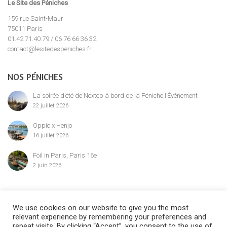
Le Site des Péniches
159 rue Saint-Maur
75011 Paris
01.42.71.40.79 / 06 76 66 36 32
contact@lesitedespeniches.fr
NOS PÉNICHES
La soirée d’été de Nextep à bord de la Péniche l’Événement
22 juillet 2026
Oppic x Henjo
16 juillet 2026
Foil in Paris, Paris 16e
2 juin 2026
MENTION LÉGALE
We use cookies on our website to give you the most
relevant experience by remembering your preferences and
repeat visits. By clicking “Accept”, you consent to the use of