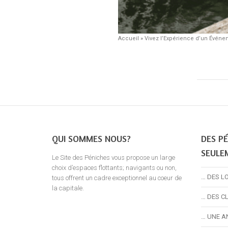
Accueil
»
Vivez l’Expérience d’un Évé
QUI SOMMES NOUS?
DES PÉ
SEULE
Le Site des Péniches vous propose un large
choix d’espaces flottants; navigants ou non,
… DES L
tous offrent un cadre exceptionnel au coeur de
la capitale.
… DES C
… UNE A