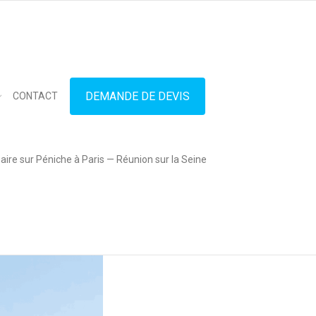
in touch
01.42.71.40.79
contact@lesitedespeniches.fr
DEMANDE DE DEVIS
CONTACT
ire sur Péniche à Paris — Réunion sur la Seine