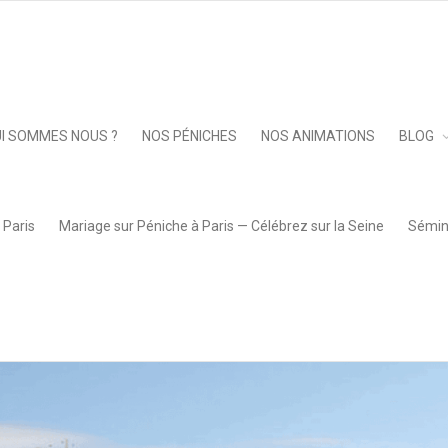
ur Nos Péniches
»
Le Nix Nox
Keep 
I SOMMES NOUS ?
NOS PÉNICHES
NOS ANIMATIONS
BLOG
 Paris
Mariage sur Péniche à Paris — Célébrez sur la Seine
Sémina