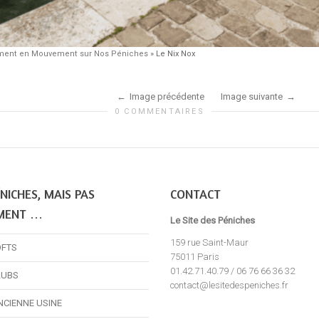
nement en Mouvement sur Nos Péniches
»
Le Nix Nox
Image précédente
Image suivante
0 COMMENTAIRES
NICHES, MAIS PAS
CONTACT
MENT …
Le Site des Péniches
159 rue Saint-Maur
OFTS
75011 Paris
01.42.71.40.79 / 06 76 66 36 32
LUBS
contact@lesitedespeniches.fr
NCIENNE USINE