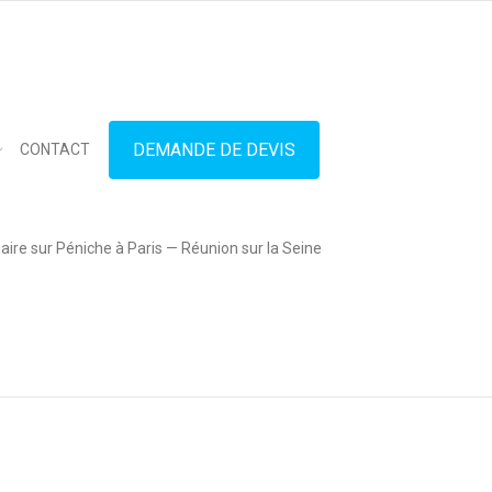
in touch
01.42.71.40.79
contact@lesitedespeniches.fr
DEMANDE DE DEVIS
CONTACT
ire sur Péniche à Paris — Réunion sur la Seine