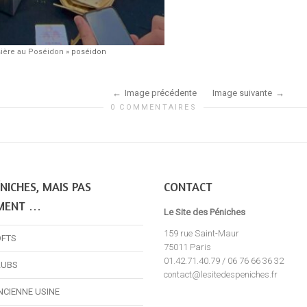
sière au Poséidon
»
poséidon
Image précédente
Image suivante
0 COMMENTAIRES
NICHES, MAIS PAS
CONTACT
MENT …
Le Site des Péniches
159 rue Saint-Maur
OFTS
75011 Paris
01.42.71.40.79 / 06 76 66 36 32
LUBS
contact@lesitedespeniches.fr
NCIENNE USINE