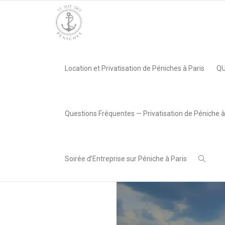
Accueil
»
Événement : Déjeuner et Croisière au Poséidon
»
po
Location et Privatisation de Péniches à Paris
QU
,
Lea AREABOX
28 juin 2024
Questions Fréquentes — Privatisation de Péniche à
Soirée d’Entreprise sur Péniche à Paris