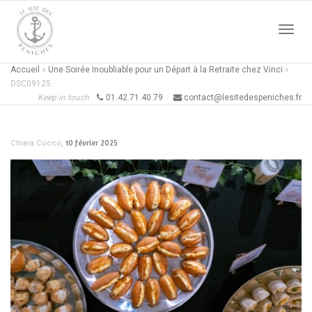
Active
Accueil
»
Une Soirée Inoubliable pour un Départ à la Retraite chez Vinci
»
DSC09125
Keep in touch
01.42.71.40.79
contact@lesitedespeniches.fr
naviga
,
10 février 2025
Chiara Cocco