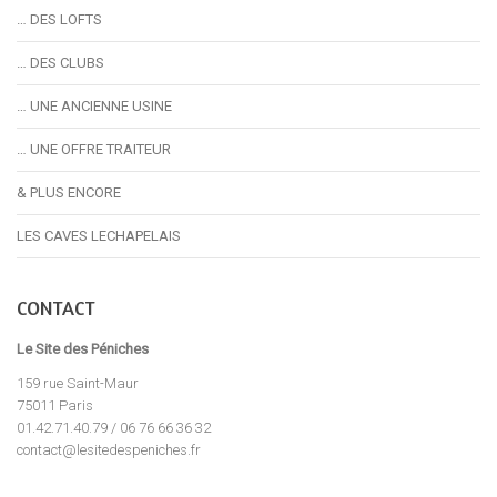
… DES LOFTS
… DES CLUBS
… UNE ANCIENNE USINE
… UNE OFFRE TRAITEUR
& PLUS ENCORE
LES CAVES LECHAPELAIS
CONTACT
Le Site des Péniches
159 rue Saint-Maur
75011 Paris
01.42.71.40.79 / 06 76 66 36 32
contact@lesitedespeniches.fr