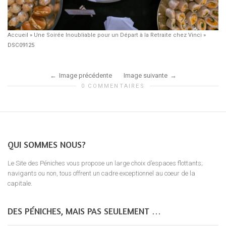
Accueil
»
Une Soirée Inoubliable pour un Départ à la Retraite chez Vinci
»
DSC09125
Image précédente
Image suivante
0 COMMENTAIRES
QUI SOMMES NOUS?
Le Site des Péniches vous propose un large choix d’espaces flottants;
navigants ou non, tous offrent un cadre exceptionnel au coeur de la
capitale.
DES PÉNICHES, MAIS PAS SEULEMENT …