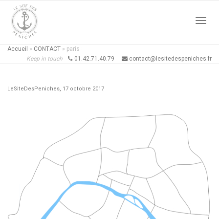
Active
Accueil
»
CONTACT
»
paris
Keep in touch
01.42.71.40.79
contact@lesitedespeniches.fr
naviga
,
LeSiteDesPeniches
17 octobre 2017