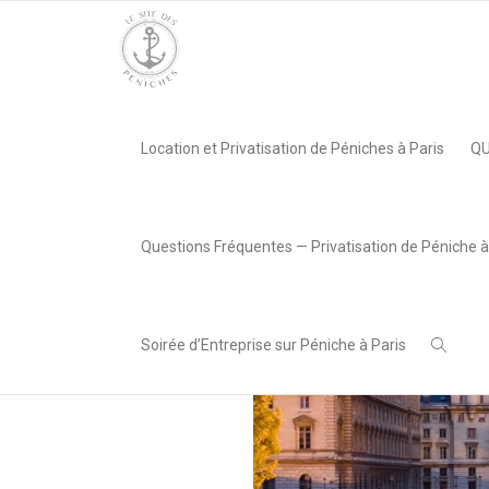
Accueil
»
Tips pour organiser vos soirées sur une péniche
»
Se
Location et Privatisation de Péniches à Paris
QU
,
LeSiteDesPeniches
21 février
Questions Fréquentes — Privatisation de Péniche à
2018
Soirée d’Entreprise sur Péniche à Paris