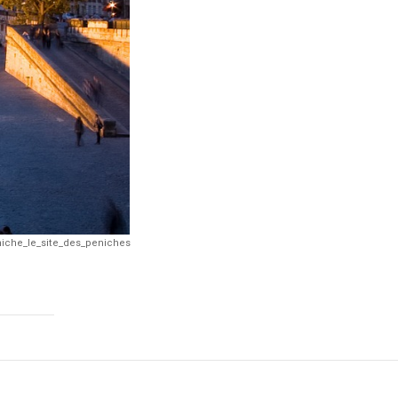
iche_le_site_des_peniches