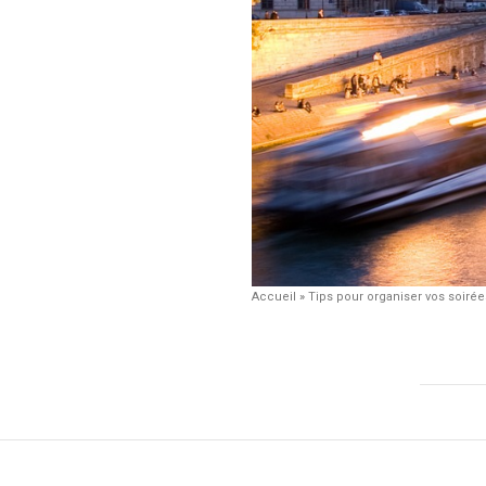
Accueil
»
Tips pour organiser vos soiré