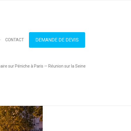
iches
in touch
01.42.71.40.79
contact@lesitedespeniches.fr
DEMANDE DE DEVIS
CONTACT
ire sur Péniche à Paris — Réunion sur la Seine