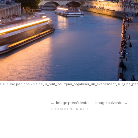
es sur une péniche
»
Seine_la_nuit_Pourquoi_organiser_un_evenement_sur_une_pen
Image précédente
Image suivante
0 COMMENTAIRES