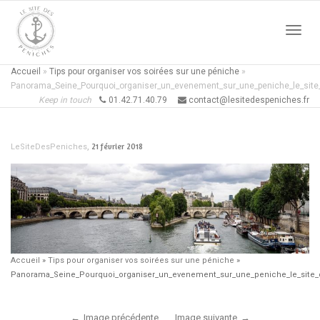
Active
Accueil
»
Tips pour organiser vos soirées sur une péniche
»
Panorama_Seine_Pourquoi_organiser_un_evenement_sur_une_peniche_le_site
Keep in touch
01.42.71.40.79
contact@lesitedespeniches.fr
naviga
,
21 février 2018
LeSiteDesPeniches
Accueil
»
Tips pour organiser vos soirées sur une péniche
»
Panorama_Seine_Pourquoi_organiser_un_evenement_sur_une_peniche_le_site
Image précédente
Image suivante