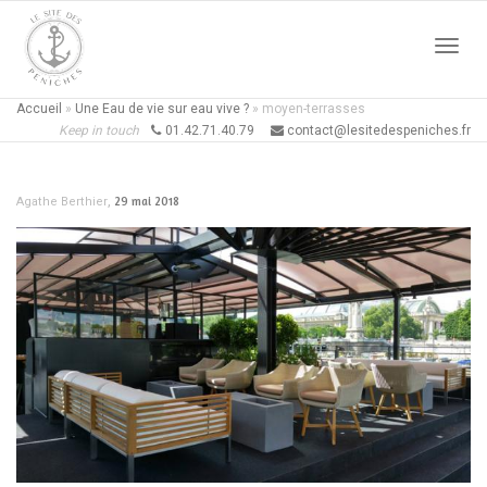
Active
Accueil
»
Une Eau de vie sur eau vive ?
»
moyen-terrasses
Keep in touch
01.42.71.40.79
contact@lesitedespeniches.fr
naviga
,
29 mai 2018
Agathe Berthier