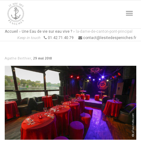
Active
Accueil
»
Une Eau de vie sur eau vive ?
»
la-dame-de-canton-pont-principal
Keep in touch
01.42.71.40.79
contact@lesitedespeniches.fr
naviga
,
29 mai 2018
Agathe Berthier