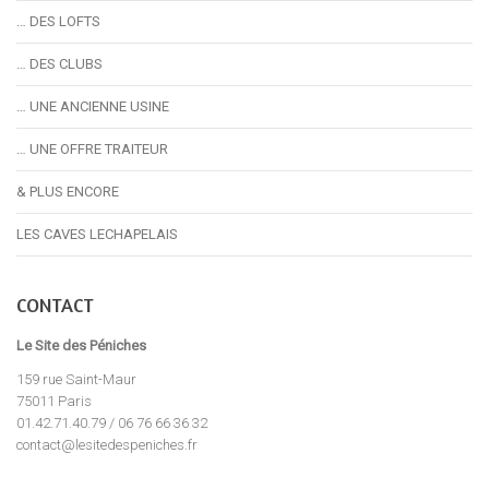
… DES LOFTS
… DES CLUBS
… UNE ANCIENNE USINE
… UNE OFFRE TRAITEUR
& PLUS ENCORE
LES CAVES LECHAPELAIS
CONTACT
Le Site des Péniches
159 rue Saint-Maur
75011 Paris
01.42.71.40.79 / 06 76 66 36 32
contact@lesitedespeniches.fr