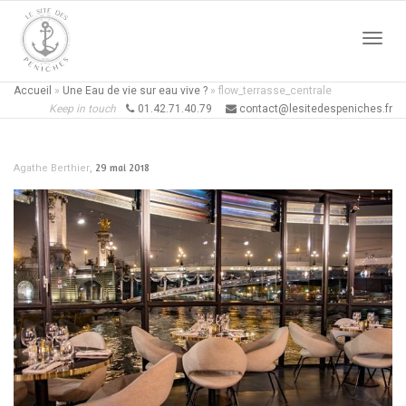
Active
Accueil
»
Une Eau de vie sur eau vive ?
»
flow_terrasse_centrale
Keep in touch
01.42.71.40.79
contact@lesitedespeniches.fr
naviga
,
29 mai 2018
Agathe Berthier