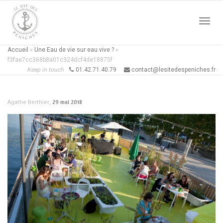
Active
Accueil
»
Une Eau de vie sur eau vive ?
»
f3fae7cc368b8a01c324dcf4de18875f
Keep in touch
01.42.71.40.79
contact@lesitedespeniches.fr
naviga
,
29 mai 2018
Agathe Berthier