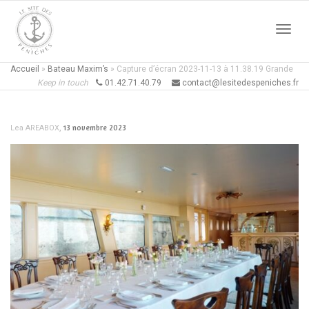
Active
Accueil
»
Bateau Maxim’s
»
Capture d’écran 2023-11-13 à 11.38.19 Grande
Keep in touch
01.42.71.40.79
contact@lesitedespeniches.fr
naviga
,
13 novembre 2023
Lea AREABOX