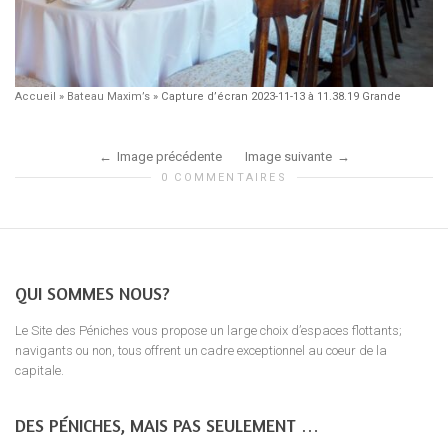
Accueil
»
Bateau Maxim’s
»
Capture d’écran 2023-11-13 à 11.38.19 Grande
Image précédente
Image suivante
0 COMMENTAIRES
QUI SOMMES NOUS?
Le Site des Péniches vous propose un large choix d’espaces flottants;
navigants ou non, tous offrent un cadre exceptionnel au coeur de la
capitale.
DES PÉNICHES, MAIS PAS SEULEMENT …