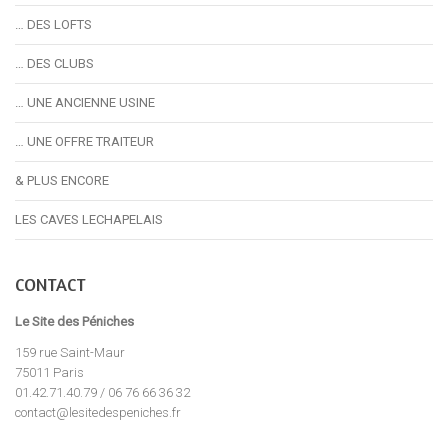
… DES LOFTS
… DES CLUBS
… UNE ANCIENNE USINE
… UNE OFFRE TRAITEUR
& PLUS ENCORE
LES CAVES LECHAPELAIS
CONTACT
Le Site des Péniches
159 rue Saint-Maur
75011 Paris
01.42.71.40.79 / 06 76 66 36 32
contact@lesitedespeniches.fr